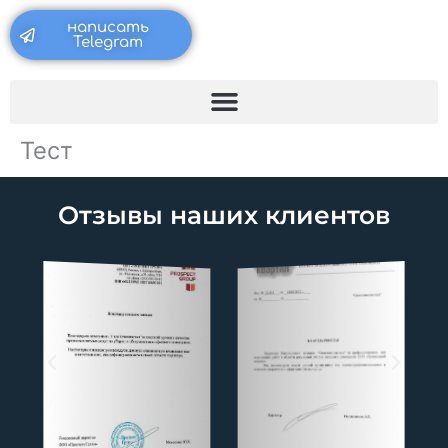
Перейти
написать
к
Telegram
содержимому
Тест
[ezfc id=’2′ /]
Отзывы наших клиентов